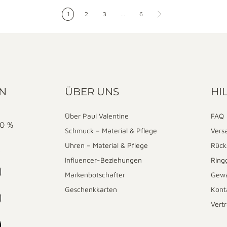
1
2
3
…
6
AN
ÜBER UNS
HI
Über Paul Valentine
FAQ
10 %
Schmuck – Material & Pflege
Vers
Uhren – Material & Pflege
Rück
Influencer-Beziehungen
Ring
Markenbotschafter
Gewä
Geschenkkarten
Kont
Vert