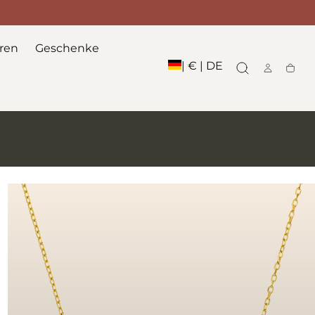
ren
Geschenke
| € | DE
Waren